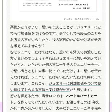
高価かどうかより、想いを伝えることが、ジュエリーにと
ても付加価値をつけるのです。是非少しでも終活のことを
お考えの方がいらしたら、後の家族のために受け継がせ方
を考えてみませんか？
なぜジュエリーだけではなく、想い出を添えてお渡しした
方が良いのでしょう？それはジュエリーに想いを添えてい
ただくと、いただいた側の方は一生そのジュエリーを手元
で想い出とともに大事に使っていただけます。想いが伝わ
らなければ、ジュエリーだけをいただいただけで終わって
しまいます。これこそ、
ジュエリーに付加価値をつけて使
い続けてもらえる方法＝受け継がせ方
だと思います。
想いを伝えるために当サロンでは
「ハートtoハートカー
ド」
を作らせていただいています。お渡しするのは5年先
か10年先か分かりませんが、大事なジュエリーこそ準備を