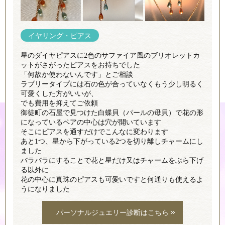
イヤリング・ピアス
星のダイヤピアスに2色のサファイア風のブリオレットカ
ットがさがったピアスをお持ちでした
「何故か使わないんです」とご相談
ラブリータイプには石の色が合っていなくもう少し明るく
可愛くした方がいいが、
でも費用を抑えてご依頼
御徒町の石屋で見つけた白蝶貝（パールの母貝）で花の形
になっているペアの中心は穴が開いています
そこにピアスを通すだけでこんなに変わります
あと1つ、星から下がっている2つを切り離しチャームにし
ました
バラバラにすることで花と星だけ又はチャームをぶら下げ
る以外に
花の中心に真珠のピアスも可愛いですと何通りも使えるよ
うになりました
パーソナルジュエリー診断はこちら